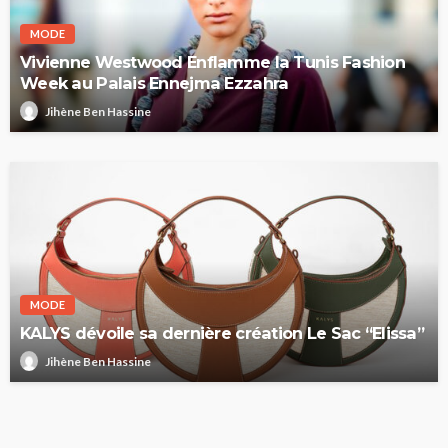
MODE
Vivienne Westwood Enflamme la Tunis Fashion
Week au Palais Ennejma Ezzahra
Jihène Ben Hassine
MODE
KALYS dévoile sa dernière création Le Sac “Elissa”
Jihène Ben Hassine