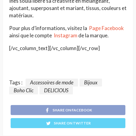
Inès soula libère sa créativité en mélangeant,
ajoutant, superposant et mariant, tissus, couleurs et
matériaux.
Pour plus d’informations, visitez la
Page Facebook
ainsi que le compte
Instagram
de la marque.
[/vc_column_text][/vc_column][/vc_row]
Tags :
Accessoires de mode
Bijoux
Boho Clic
DELICIOUS
SHARE ON FACEBOOK
SHARE ON TWITTER