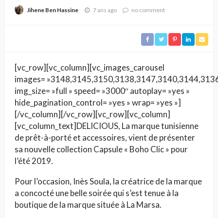
7 ans ago
no comment
Jihene Ben Hassine
[vc_row][vc_column][vc_images_carousel
images= »3148,3145,3150,3138,3147,3140,3144,313
img_size= »full » speed= »3000″ autoplay= »yes »
hide_pagination_control= »yes » wrap= »yes »]
[/vc_column][/vc_row][vc_row][vc_column]
[vc_column_text]DELICIOUS, La marque tunisienne
de prêt-à-porté et accessoires, vient de présenter
sa nouvelle collection Capsule « Boho Clic » pour
l’été 2019.
Pour l’occasion, Inès Soula, la créatrice de la marque
a concocté une belle soirée qui s’est tenue à la
boutique de la marque située à La Marsa.