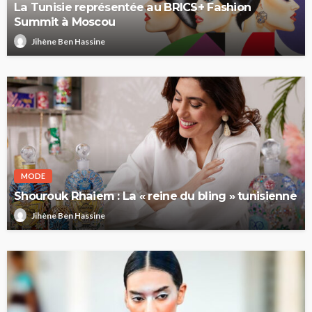
La Tunisie représentée au BRICS+ Fashion
Summit à Moscou
Jihène Ben Hassine
MODE
Shourouk Rhaiem : La « reine du bling » tunisienne
Jihène Ben Hassine