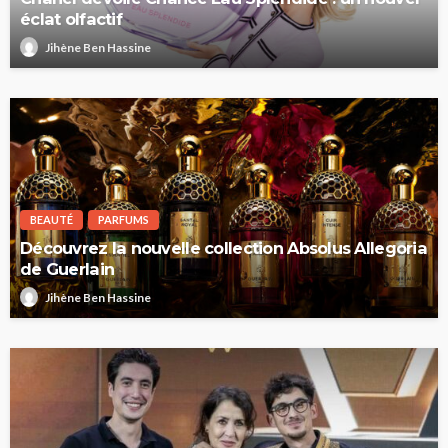
éclat olfactif
Jihène Ben Hassine
BEAUTÉ
PARFUMS
Découvrez la nouvelle collection Absolus Allegoria
de Guerlain
Jihène Ben Hassine