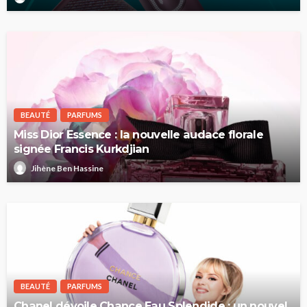
BEAUTÉ
PARFUMS
Miss Dior Essence : la nouvelle audace florale
signée Francis Kurkdjian
Jihène Ben Hassine
BEAUTÉ
PARFUMS
Chanel dévoile Chance Eau Splendide : un nouvel