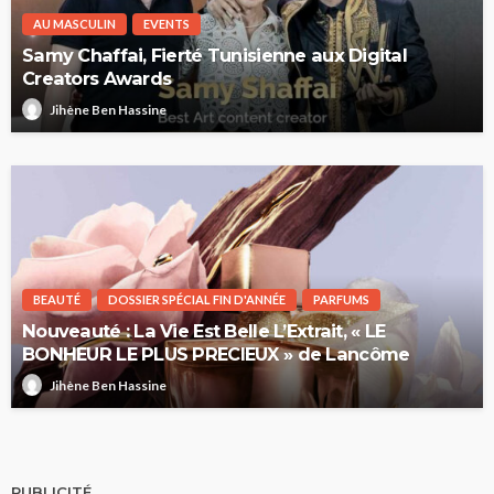
AU MASCULIN
EVENTS
Samy Chaffai, Fierté Tunisienne aux Digital
Creators Awards
Jihène Ben Hassine
BEAUTÉ
DOSSIER SPÉCIAL FIN D'ANNÉE
PARFUMS
Nouveauté : La Vie Est Belle L’Extrait, « LE
BONHEUR LE PLUS PRECIEUX » de Lancôme
Jihène Ben Hassine
PUBLICITÉ