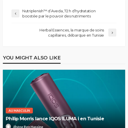
Nutriplenish™ d’Aveda, 72 h d’hydratation
boostée par le pouvoir des nutriments
Herbal Essences, la marque de soins
capillaires, débarque en Tunisie
YOU MIGHT ALSO LIKE
AU MASCULIN
Philip Morris lance IQOS ILUMA i en Tunisie
Jihène Ben Hassine