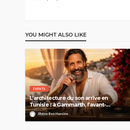
YOU MIGHT ALSO LIKE
EVENTS
L’architecture du son arrive en
Tunisie : à Gammarth, l’avant-
première mondiale de « Elévation », le
Jihène Ben Hassine
nouvel album de DJ Rabor