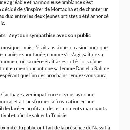
, une agréable et harmonieuse ambiance s’est
 décidé de s’inspirer de Mortadha et de chanter un
eau duo entre les deux jeunes artistes a été annoncé
ic.
ts : Zeytoun sympathise avec son public
la musique, mais c’était aussi une occasion pour que
de manière spontanée, comme s’il s’agissait de sa
du moment où sa mère était à ses côtés lors d’une
al tout en mentionnant que sa femme Daniella Rahme
n espérant que l’un des prochains rendez-vous aura
 à Carthage avec impatience et vous avez une
 moral et à transformer la frustration en une
t-il déclaré en profitant de ces moments marquants
ival et afin de saluer la Tunisie.
proximité du public ont fait de la présence de Nassif à