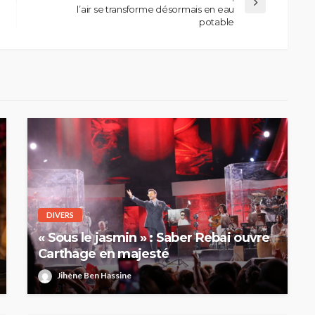
l’air se transforme désormais en eau
potable
DIVERS
« Sous le jasmin » : Saber Rebai ouvre
Carthage en majesté
Jihène Ben Hassine