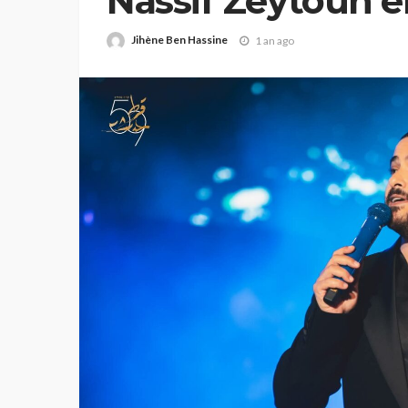
Nassif Zeytoun e
avec son public
Jihène Ben Hassine
1 an ago