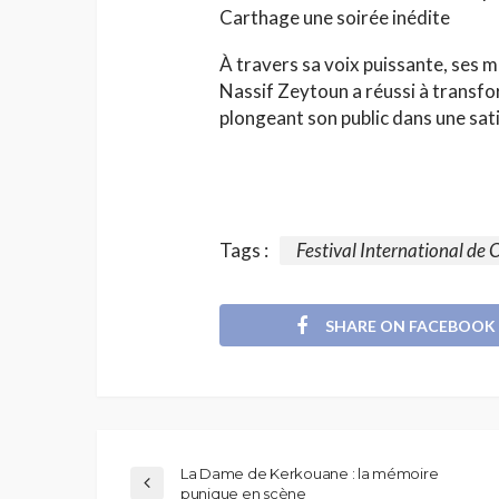
Carthage une soirée inédite
À travers sa voix puissante, ses
Nassif Zeytoun a réussi à transfo
plongeant son public dans une sati
Tags :
Festival International de 
SHARE ON FACEBOOK
La Dame de Kerkouane : la mémoire
punique en scène