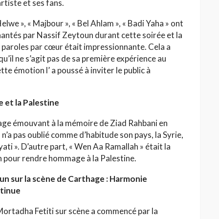
tiste et ses fans.
Helwe », « Majbour », « Bel Ahlam », « Badi Yaha » ont
hantés par Nassif Zeytoun durant cette soirée et la
s paroles par cœur était impressionnante. Cela a
qu’il ne s’agit pas de sa première expérience au
e émotion l’ a poussé à inviter le public à
 et la Palestine
ge émouvant à la mémoire de Ziad Rahbani en
l n’a pas oublié comme d’habitude son pays, la Syrie,
ti ». D’autre part, « Wen Aa Ramallah » était la
en pour rendre hommage à la Palestine.
un sur la scène de Carthage : Harmonie
ntinue
 Mortadha Fetiti sur scène a commencé par la