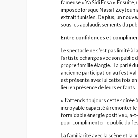
fameuse « Ya Sidi Ensa ». Ensuite
imposée lorsque Nassif Zeytoun a
extrait tunisien. De plus, un nouv
sous les applaudissements du publ
Entre confidences et complimen
Le spectacle ne s’est pas limité à 
l’artiste échange avec son public 
propre famille élargie. Il a parlé 
ancienne participation au festiv
est présente avec lui cette fois e
lieu en présence de leurs enfants.
« J’attends toujours cette soirée
incroyable capacité à remonter le
formidable énergie positive », a-
pour complimenter le public du fest
La familiarité avec la scène et la 