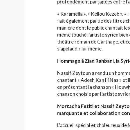
profondément partagées entre l’ar
« Karamella », « Kellou Kezeb », « 
fait également partie des titres c
manière dont le public chantait le
même touché l’artiste syrien bien 
théâtre romain de Carthage, et cett
s’applaudir lui-même.
Hommage à Ziad Rahbani, la Syrie
Nassif Zeytoun a rendu un homma
chantant « Adesh Kan Fi Nas » et i
en présentant la chanson « Houwiya
chanson choisie par l’artiste syri
Mortadha Fetiti et Nassif Zeyto
marquante et collaboration co
L’accueil spécial et chaleureux de