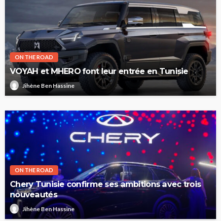
ON THE ROAD
VOYAH et MHERO font leur entrée en Tunisie
Jihène Ben Hassine
ON THE ROAD
Chery Tunisie confirme ses ambitions avec trois
nouveautés
Jihène Ben Hassine