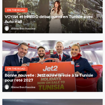
ON THE ROAD
VOYAH et MHERO débarquent en Tunisie avec
Auto Hall
Jihène Ben Hassine
ON THE ROAD
Bonne nouvelle : Jet2 ouvre la voie à la Tunisie
pour l’été 2027
Jihène Ben Hassine