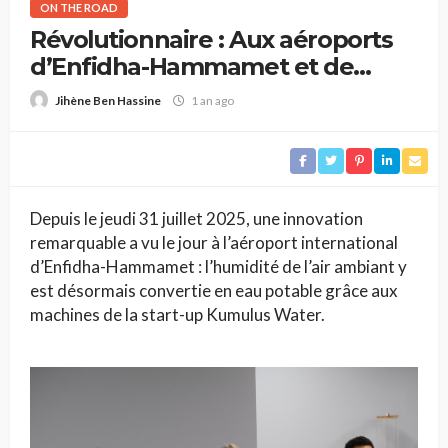
ON THE ROAD
Révolutionnaire : Aux aéroports
d’Enfidha-Hammamet et de
Monastir, l’air se transforme
1 an ago
Jihène Ben Hassine
désormais en eau potable
Depuis le jeudi 31 juillet 2025, une innovation
remarquable a vu le jour à l’aéroport international
d’Enfidha-Hammamet : l’humidité de l’air ambiant y
est désormais convertie en eau potable grâce aux
machines de la start-up Kumulus Water.