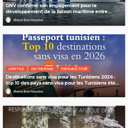
GNV confirme son engagement pour le
développement de la liaison maritime entre
l’Italie et la Tunisie
Jihène Ben Hassine
LIFESTYLE
ON THE ROAD
THE PLACE TO BE
Destinations sans visa pour les Tunisiens 2026 :
top 10 des pays sans visa pour les Tunisiens été
2026
Jihène Ben Hassine