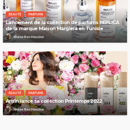
BEAUTÉ
PARFUMS
Lancement de la collection de parfums REPLICA
de la marque Maison Margiela en Tunisie
Jihene Ben Hassine
BEAUTÉ
PARFUMS
Artfin lance sa collection Printemps 2022
Jihene Ben Hassine