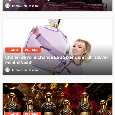
Jihène Ben Hassine
BEAUTÉ
PARFUMS
Chanel dévoile Chance Eau Splendide : un nouvel
éclat olfactif
Jihène Ben Hassine
BEAUTÉ
PARFUMS