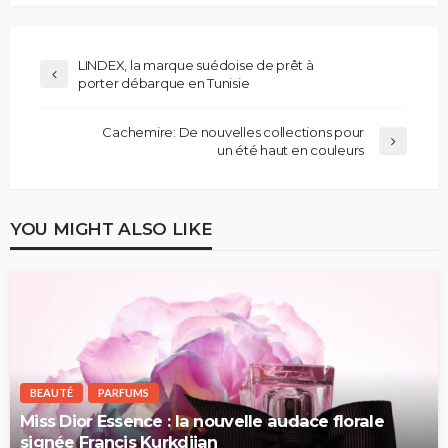
LINDEX, la marque suédoise de prêt à
porter débarque en Tunisie
Cachemire: De nouvelles collections pour
un été haut en couleurs
YOU MIGHT ALSO LIKE
BEAUTÉ
PARFUMS
Miss Dior Essence : la nouvelle audace florale
signée Francis Kurkdjian