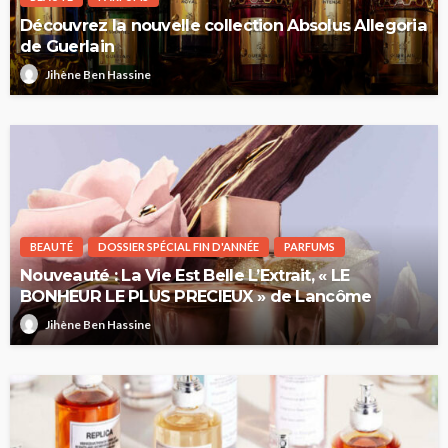
Découvrez la nouvelle collection Absolus Allegoria
de Guerlain
Jihène Ben Hassine
BEAUTÉ
DOSSIER SPÉCIAL FIN D'ANNÉE
PARFUMS
Nouveauté : La Vie Est Belle L’Extrait, « LE
BONHEUR LE PLUS PRECIEUX » de Lancôme
Jihène Ben Hassine