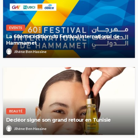
EVENTS
La 60ème édition du Festival International de
Hammamet
Jihène Ben Hassine
BEAUTÉ
Decléor signe son grand retour en Tunisie
Jihène Ben Hassine