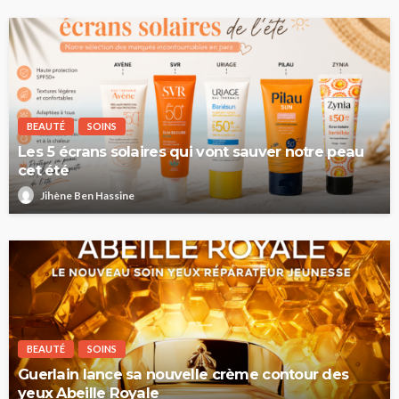
BEAUTÉ
SOINS
Les 5 écrans solaires qui vont sauver notre peau
cet été
Jihène Ben Hassine
BEAUTÉ
SOINS
Guerlain lance sa nouvelle crème contour des
yeux Abeille Royale