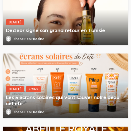
BEAUTÉ
Decléor signe son grand retour en Tunisie
Jihène Ben Hassine
BEAUTÉ
SOINS
Les 5 écrans solaires qui vont sauver notre peau
cet été
Jihène Ben Hassine