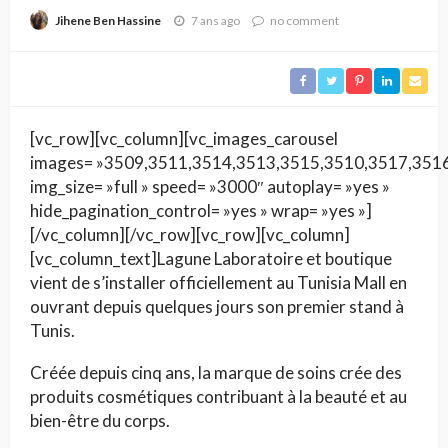
7 ans ago
no comment
Jihene Ben Hassine
[vc_row][vc_column][vc_images_carousel
images= »3509,3511,3514,3513,3515,3510,3517,351
img_size= »full » speed= »3000″ autoplay= »yes »
hide_pagination_control= »yes » wrap= »yes »]
[/vc_column][/vc_row][vc_row][vc_column]
[vc_column_text]Lagune Laboratoire et boutique
vient de s’installer officiellement au Tunisia Mall en
ouvrant depuis quelques jours son premier stand à
Tunis.
Créée depuis cinq ans, la marque de soins crée des
produits cosmétiques contribuant à la beauté et au
bien-être du corps.