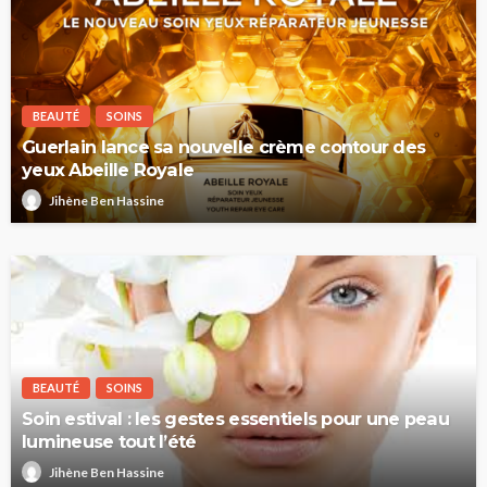
BEAUTÉ
SOINS
Guerlain lance sa nouvelle crème contour des
yeux Abeille Royale
Jihène Ben Hassine
BEAUTÉ
SOINS
Soin estival : les gestes essentiels pour une peau
lumineuse tout l’été
Jihène Ben Hassine