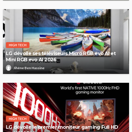
HIGH TECH
LG dévoile ses téléviseurs Micro RGB evo AI et
Mini RGB evo AI 2026
Jihène Ben Hassine
HIGH TECH
LG dévoile le premier moniteur gaming Full HD