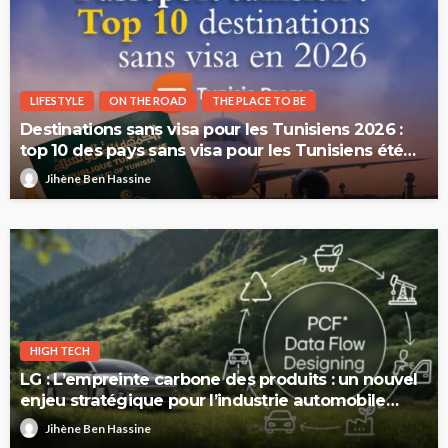
LIFESTYLE
ON THE ROAD
THE PLACE TO BE
Destinations sans visa pour les Tunisiens 2026 :
top 10 des pays sans visa pour les Tunisiens été
2026
Jihène Ben Hassine
HIGH TECH
LG : L’empreinte carbone des produits : un nouvel
enjeu stratégique pour l’industrie automobile
européenne
Jihène Ben Hassine