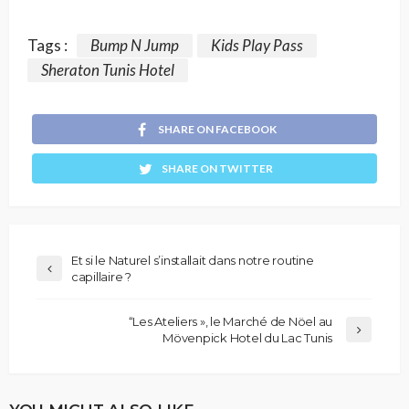
Tags :
Bump N Jump
Kids Play Pass
Sheraton Tunis Hotel
SHARE ON FACEBOOK
SHARE ON TWITTER
Et si le Naturel s’installait dans notre routine
capillaire ?
“Les Ateliers », le Marché de Nöel au
Mövenpick Hotel du Lac Tunis