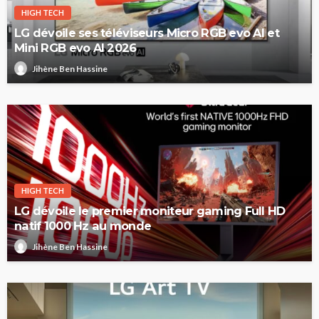
HIGH TECH
LG dévoile ses téléviseurs Micro RGB evo AI et
Mini RGB evo AI 2026
Jihène Ben Hassine
HIGH TECH
LG dévoile le premier moniteur gaming Full HD
natif 1000 Hz au monde
Jihène Ben Hassine