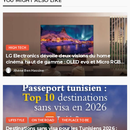
YOU MIGHT ALSO LIKE
HIGH TECH
LG Electronics dévoile deux visions du home
cinéma haut de gamme : OLED evo et Micro RGB
evo
Jihène Ben Hassine
LIFESTYLE
ON THE ROAD
THE PLACE TO BE
Destinations sans visa pour les Tunisiens 2026 :