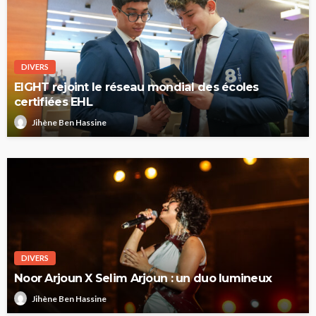
DIVERS
EIGHT rejoint le réseau mondial des écoles
certifiées EHL
Jihène Ben Hassine
DIVERS
Noor Arjoun X Selim Arjoun : un duo lumineux
Jihène Ben Hassine