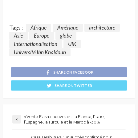
Tags :
Afrique
Amérique
architecture
Asie
Europe
globe
Internationalisation
UIK
Université Ibn Khaldoun
SHARE ON FACEBOOK
SHARE ON TWITTER
« Vente Flash » nouvelair : La France, l’Italie,
l’Espagne, la Turquie et le Maroc à -30%
Casa Tarab 2026 : un succès confirmé pour