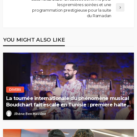
les premières soirées et une
programmation prestigieuse pour la suite
du Ramadan
YOU MIGHT ALSO LIKE
DIVERS
La tournée internationale du phénomène musical
Boudchart fait escale en Tunisie : première halte
à Sfax
Jihène Ben Hassine