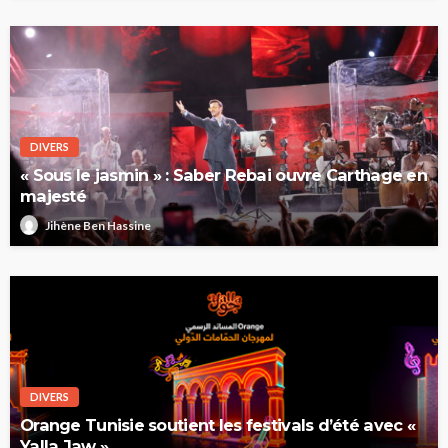
DIVERS
« Sous le jasmin » : Saber Rebai ouvre Carthage en
majesté
Jihène Ben Hassine
DIVERS
Orange Tunisie soutient les festivals d’été avec «
Yalla Jaw »