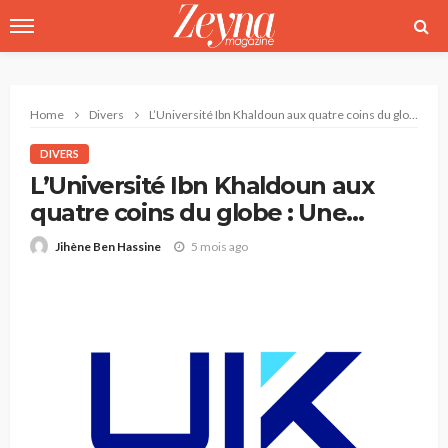
Home
Divers
L’Université Ibn Khaldoun aux quatre coins du globe : Une Internationalisation qui fait rayonner la Tunisie
DIVERS
L’Université Ibn Khaldoun aux
quatre coins du globe : Une
Internationalisation qui fait
5 mois ago
Jihène Ben Hassine
rayonner la Tunisie