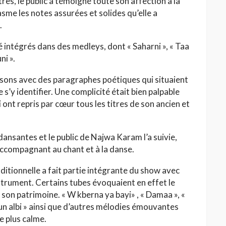
itres, le public a témoigné toute son affection à la
sme les notes assurées et solides qu’elle a
.
é intégrés dans des medleys, dont « Saharni », « Taa
ni ».
sons avec des paragraphes poétiques qui situaient
s’y identifier. Une complicité était bien palpable
i ont repris par cœur tous les titres de son ancien et
ansantes et le public de Najwa Karam l’a suivie,
’accompagnant au chant et à la danse.
aditionnelle a fait partie intégrante du show avec
nstrument. Certains tubes évoquaient en effet le
 son patrimoine. « W kberna ya bayi» , « Damaa », «
oun albi » ainsi que d’autres mélodies émouvantes
e plus calme.