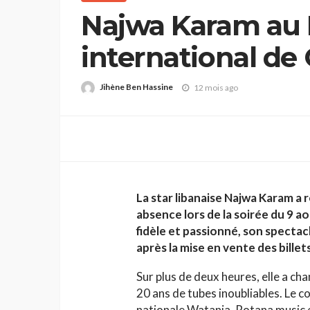
Najwa Karam au F
international de
retour
Jihène Ben Hassine
12 mois ago
La star libanaise Najwa Karam a
absence lors de la soirée du 9 a
fidèle et passionné, son spectac
après la mise en vente des billets
Sur plus de deux heures, elle a ch
20 ans de tubes inoubliables. Le c
nationale Watania, Rotana music 