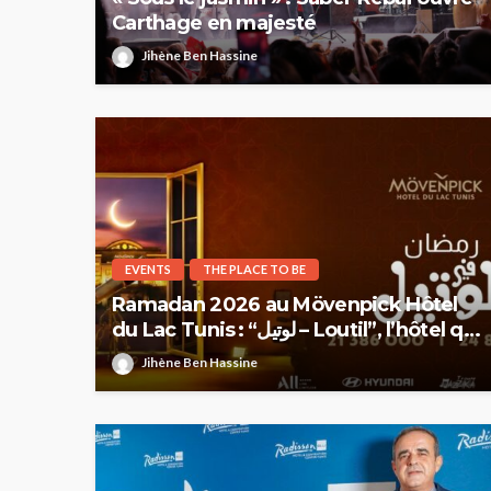
Carthage en majesté
Jihène Ben Hassine
EVENTS
THE PLACE TO BE
Ramadan 2026 au Mövenpick Hôtel
du Lac Tunis : “لوتيل – Loutil”, l’hôtel qui
nous rassemble
Jihène Ben Hassine
HAUTE COUTURE
Chanel Croisière 2025
parenthèse enchanté