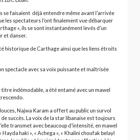
 se faisaient déjà entendre même avant l’arrivée
e les spectateurs l’ont finalement vue débarquer
arthage », ils se sont instantanément levés d’un
 et danser.
té historique de Carthage ainsi que les liens étroits
son spectacle avec sa voix puissante et maîtrisée
e titre indémodable, a été entamé avec un mawel
 crescendo.
ouces, Najwa Karam a offert au public un survol
de succès. La voix de la star libanaise est toujours
elle transmet avec beaucoup d’intensité, en mawel
« Hayda haki », « Achega », « Khalini choufak belayl