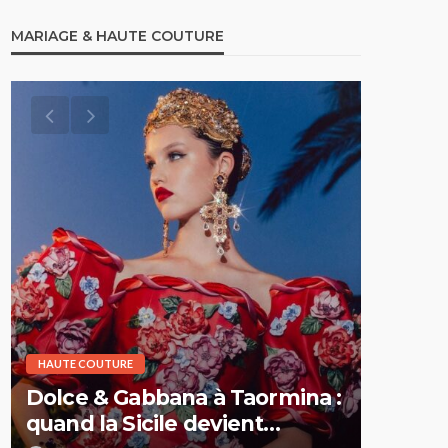
MARIAGE & HAUTE COUTURE
HAUTE COUTURE
HAUTE CO
Elie Saab Haute Couture
Dior H
Printemps-Été 2026 : la nuit
Printe