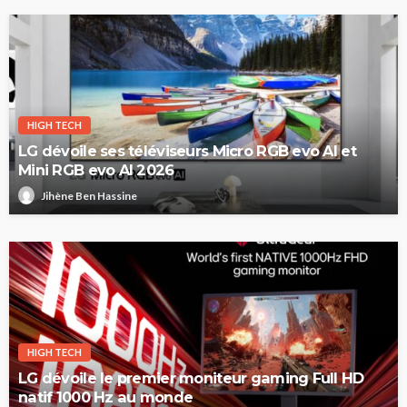
HIGH TECH
LG dévoile ses téléviseurs Micro RGB evo AI et
Mini RGB evo AI 2026
Jihène Ben Hassine
HIGH TECH
LG dévoile le premier moniteur gaming Full HD
natif 1000 Hz au monde