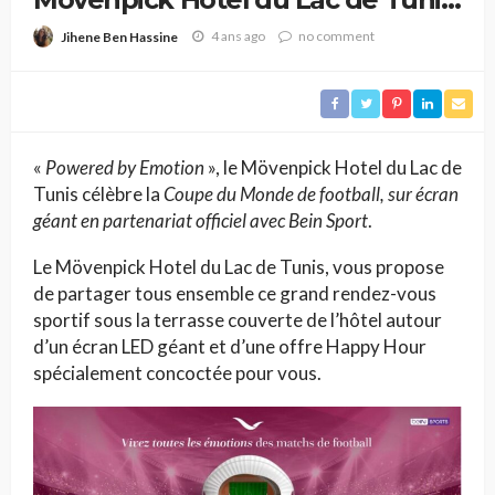
célèbre la Coupe du Monde de
4 ans ago
no comment
Jihene Ben Hassine
football
«
Powered by Emotion
», le Mövenpick Hotel du Lac de
Tunis célèbre la
Coupe du Monde de football
, sur écran
géant en partenariat officiel avec Bein Sport
.
Le Mövenpick Hotel du Lac de Tunis, vous propose
de partager tous ensemble ce grand rendez-vous
sportif sous la terrasse couverte de l’hôtel autour
d’un écran LED géant et d’une offre Happy Hour
spécialement concoctée pour vous.