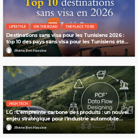
LIFESTYLE
ON THE ROAD
THE PLACE TO BE
Destinations sans visa pour les Tunisiens 2026 :
top 10 des pays sans visa pour les Tunisiens été
2026
Jihène Ben Hassine
HIGH TECH
LG : L’empreinte carbone des produits : un nouvel
enjeu stratégique pour l’industrie automobile
européenne
Jihène Ben Hassine