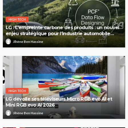
HIGH TECH
LG : L’empreinte carbone des produits : un nouvel
enjeu stratégique pour l’industrie automobile
européenne
Jihène Ben Hassine
HIGH TECH
LG dévoile ses téléviseurs Micro RGB evo AI et
Mini RGB evo AI 2026
Jihène Ben Hassine