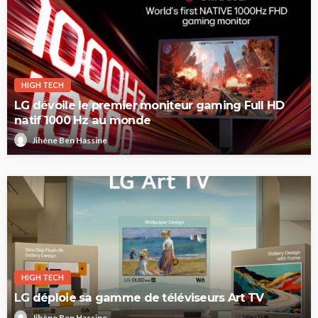
HIGH TECH
LG dévoile le premier moniteur gaming Full HD
natif 1000 Hz au monde
Jihène Ben Hassine
HIGH TECH
LG déploie sa gamme de téléviseurs Art TV
Jihène Ben Hassine