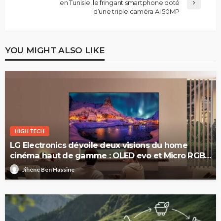
en Tunisie, le fringant smartphone doté
d’une triple caméra AI 50MP
YOU MIGHT ALSO LIKE
HIGH TECH
LG Electronics dévoile deux visions du home
cinéma haut de gamme : OLED evo et Micro RGB
evo
Jihène Ben Hassine