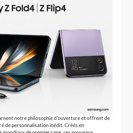
HAUTE COUTURE
/26 : Une
Dolce & Gabbana à Taormina :
e au Lac
quand la Sicile devient
l’Olympe
Jihène Ben Hassine
arnent notre philosophie d’ouverture et offrent de
ré de personnalisation inédit. Créés en
es mondiaux de premier rang, ces nouveaux