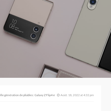
le génération de pliables: Galaxy Z Flip4 et Galaxy Z Fold4
Août. 18, 2022 at 4:32 pm