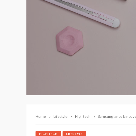
Home
Lifestyle
High tech
Samsung lance la nouvel
HIGH TECH
LIFESTYLE