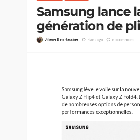
Samsung lance l
génération de pli
Flip4 et Galaxy Z
Jihene Ben Hassine
4 ans ago
no comment
Samsung lève le voile sur la nouve
Galaxy Z Flip4 et Galaxy Z Fold4.
de nombreuses options de personn
performances exceptionnelles.