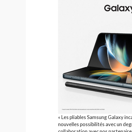
HAUTE COUTURE
Chanel Croisière 2025
parenthèse enchanté
de Côme
Jihène Ben Hassine
« Les pliables Samsung Galaxy inc
nouvelles possibilités avec un deg
collaboration avec nos partenair