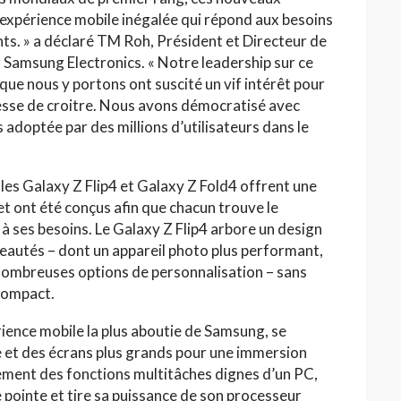
expérience mobile inégalée qui répond aux besoins
ants. » a déclaré TM Roh, Président et Directeur de
z Samsung Electronics. « Notre leadership sur ce
que nous y portons ont suscité un vif intérêt pour
cesse de croitre. Nous avons démocratisé avec
adoptée par des millions d’utilisateurs dans le
les Galaxy Z Flip4 et Galaxy Z Fold4 offrent une
et ont été conçus afin que chacun trouve le
 ses besoins. Le Galaxy Z Flip4 arbore un design
veautés – dont un appareil photo plus performant,
nombreuses options de personnalisation – sans
compact.
rience mobile la plus aboutie de Samsung, se
e et des écrans plus grands pour une immersion
ement des fonctions multitâches dignes d’un PC,
 pointe et tire sa puissance de son processeur