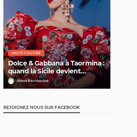
HAUTE COUTURE
HAUTE CO
Dolce & Gabbana à Taormina :
Elie S
quand la Sicile devient
Printe
l’Olympe
comme 
Jihène Ben Hassine
Jihène 
REJOIGNEZ NOUS SUR FACEBOOK