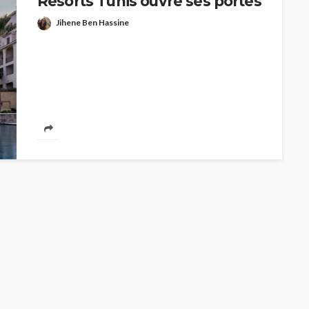
Resorts Tunis ouvre ses portes
Jihene Ben Hassine