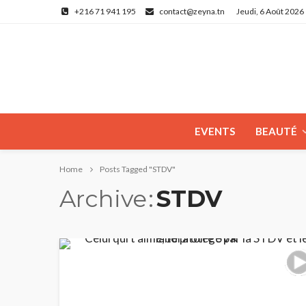
+216 71 941 195
contact@zeyna.tn
Jeudi, 6 Août 2026
EVENTS
BEAUTÉ
Home
Posts Tagged "STDV"
Archive
STDV