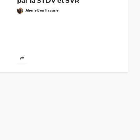
par la STDV et SVR
Jihene Ben Hassine