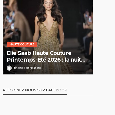
HAUTE COUTURE
HAUTE CO
Elie Saab Haute Couture
Dior H
Printemps-Été 2026 : la nuit
Printe
comme territoire de liberté
suspe
Jihène Ben Hassine
Jihène 
REJOIGNEZ NOUS SUR FACEBOOK