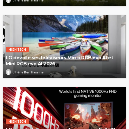
Jihène Ben Hassine
HIGH TECH
LG dévoile ses téléviseurs Micro RGB evo AI et
Mini RGB evo AI 2026
Jihène Ben Hassine
HIGH TECH