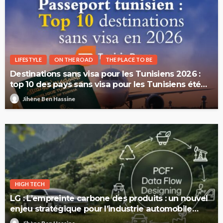
LIFESTYLE
ON THE ROAD
THE PLACE TO BE
Destinations sans visa pour les Tunisiens 2026 :
top 10 des pays sans visa pour les Tunisiens été
2026
Jihène Ben Hassine
HIGH TECH
LG : L’empreinte carbone des produits : un nouvel
enjeu stratégique pour l’industrie automobile
européenne