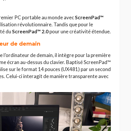
 premier PC portable au monde avec
ScreenPad™
lisation révolutionnaire. Tandis que pour le
oté du
ScreenPad™ 2.0
pour une créativité étendue.
teur de demain
HAUTE COUTURE
 l’ordinateur de demain, il intègre pour la première
/26 : Une
Dolce & Gabbana à Taormina :
ème écran au-dessus du clavier. Baptisé ScreenPad™
e au Lac
quand la Sicile devient
alise sur le format 14 pouces (UX481) par un second
l’Olympe
es. Celui-ci interagit de manière transparente avec
Jihène Ben Hassine