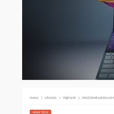
Home
Lifestyle
High tech
ASUS ZenBook Duo et AS
HIGH TECH