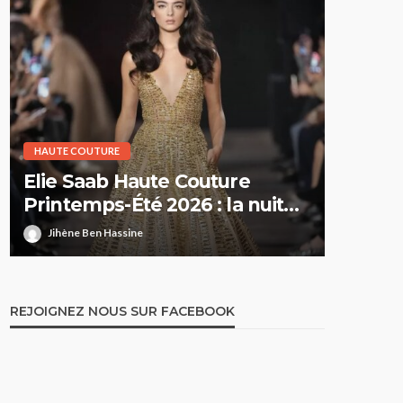
HAUTE COUTURE
HAUTE CO
Elie Saab Haute Couture
Dior H
Printemps-Été 2026 : la nuit
Printe
comme territoire de liberté
suspe
Jihène Ben Hassine
Jihène 
REJOIGNEZ NOUS SUR FACEBOOK