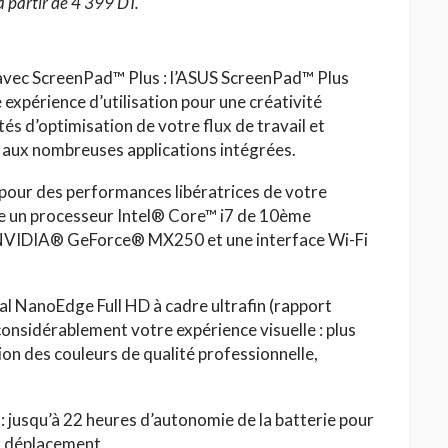
 partir de 4 399 DT.
avec ScreenPad™ Plus : l’ASUS ScreenPad™ Plus
 expérience d’utilisation pour une créativité
tés d’optimisation de votre flux de travail et
 aux nombreuses applications intégrées.
pour des performances libératrices de votre
re un processeur Intel® Core™ i7 de 10ème
 NVIDIA® GeForce® MX250 et une interface Wi-Fi
pal NanoEdge Full HD à cadre ultrafin (rapport
onsidérablement votre expérience visuelle : plus
ion des couleurs de qualité professionnelle,
 : jusqu’à 22 heures d’autonomie de la batterie pour
en déplacement.