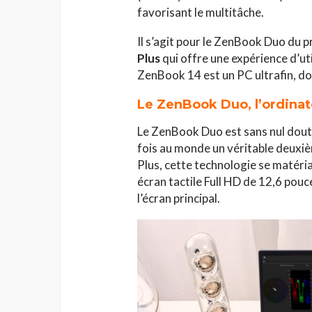
favorisant le multitâche.
Il s’agit pour le ZenBook Duo du
Plus
qui offre une expérience d’uti
ZenBook 14 est un PC ultrafin, d
Le ZenBook Duo, l’ordina
HAUTE COUTURE
Le ZenBook Duo est sans nul doute
Chanel Croisière 2025
fois au monde un véritable deuxi
parenthèse enchanté
Plus, cette technologie se matéri
de Côme
écran tactile Full HD de 12,6 pouc
Jihène Ben Hassine
l’écran principal.