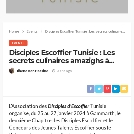
Home
Events
Disciples Escoffier Tunisie : Les secrets culinaires amazighs à l’honneur
EVENTS
Disciples Escoffier Tunisie : Les
secrets culinaires amazighs à
l’honneur
3 ans ago
Jihene Ben Hassine
L’Association des
Disciples d’Escoffier
Tunisie
organise, du 25 au 27 janvier 2024 à Gammarth, le
deuxième Chapitre des Disciples Escoffier et le
Concours des Jeunes Talents Escoffier sous le