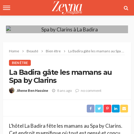
Home
Beauté
Bien être
La Badira gâte les mamans au Spa by Clarins
BIEN ÊTRE
La Badira gâte les mamans au
Spa by Clarins
8 ans ago
no comment
Jihene Ben Hassine
L’hôtel La Badira fête les mamans au Spa by Clarins.
Cet endroit magnifique où tout est pensé et conçu