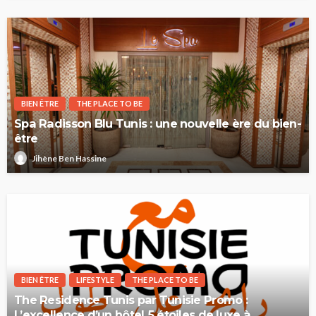
BIEN ÊTRE
THE PLACE TO BE
Spa Radisson Blu Tunis : une nouvelle ère du bien-
être
Jihène Ben Hassine
BIEN ÊTRE
LIFESTYLE
THE PLACE TO BE
The Residence Tunis par Tunisie Promo :
L’excellence d’un hôtel 5 étoiles de luxe à