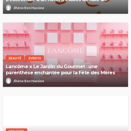
Gammarth
Jihène Ben Hassine
BEAUTÉ
EVENTS
Lancôme x Le Jardin du Gourmet : une
parenthèse enchantée pour la Fête des Mères
Jihène Ben Hassine