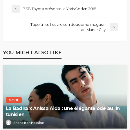
BSB Toyota présente la Yaris Sedan 2018
Tape à l’œil ouvre son deuxième magasin
au Manar City
YOU MIGHT ALSO LIKE
MODE
La Badira x Anissa Aida : une élégante ode au lin
tunisien
Jihène Ben Hassine