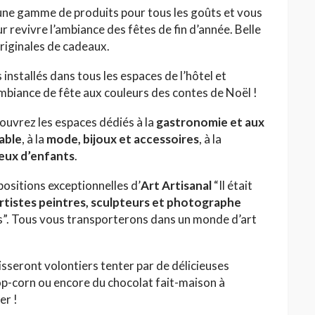
ne gamme de produits pour tous les goûts et vous
r revivre l’ambiance des fêtes de fin d’année. Belle
riginales de cadeaux.
installés dans tous les espaces de l’hôtel et
mbiance de fête aux couleurs des contes de Noël !
ouvrez les espaces dédiés à la
gastronomie et aux
table
, à la
mode, bijoux et accessoires
, à la
jeux d’enfants
.
positions exceptionnelles d’
Art Artisanal
“Il était
rtistes peintres, sculpteurs et photographe
stes”. Tous vous transporterons dans un monde d’art
isseront volontiers tenter par de délicieuses
pop-corn ou encore du chocolat fait-maison à
er !