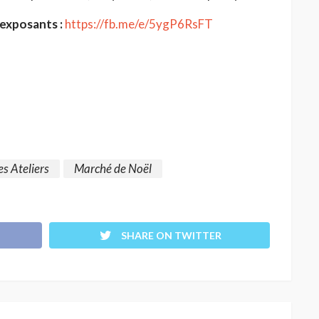
 exposants :
https://fb.me/e/5ygP6RsFT
es Ateliers
Marché de Noël
SHARE ON TWITTER