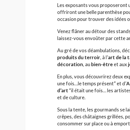
Les exposants vous proposeront u
offriront une belle parenthèse pou
occasion pour trouver des idées o
Venez flâner au détour des stands 
laissez-vous envoûter par cette a
Au gré de vos déambulations, déc
produits du terroir
, à l’
art de la 
décoration
, au
bien-être
et aux
En plus, vous découvrirez deux ex
une fois…le temps présent” et d’
A
d’art
“il était une fois… les arti
et de culture.
Sous la tente, les gourmands se la
crêpes, des châtaignes grillées, 
consommer sur place ou à emport