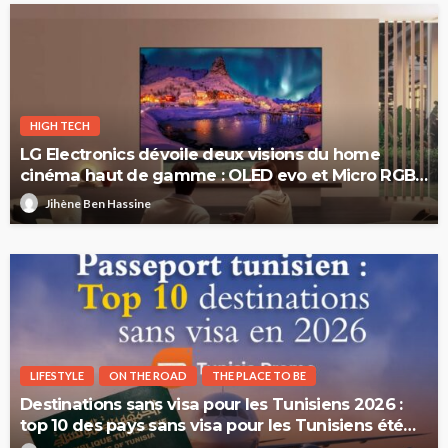
HIGH TECH
LG Electronics dévoile deux visions du home
cinéma haut de gamme : OLED evo et Micro RGB
evo
Jihène Ben Hassine
LIFESTYLE
ON THE ROAD
THE PLACE TO BE
Destinations sans visa pour les Tunisiens 2026 :
top 10 des pays sans visa pour les Tunisiens été
2026