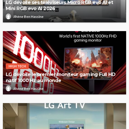
LG dévoile ses téléviseurs Micro RGB evo AI et
Mini RGB evo AI 2026
Jihène Ben Hassine
HIGH TECH
LG dévoile le premier moniteur gaming Full HD
natif 1000 Hz au monde
Jihène Ben Hassine