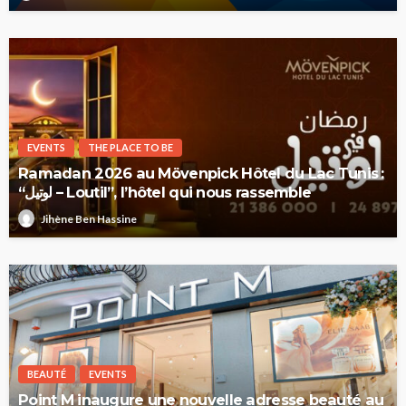
EVENTS
THE PLACE TO BE
Ramadan 2026 au Mövenpick Hôtel du Lac Tunis :
“لوتيل – Loutil”, l’hôtel qui nous rassemble
Jihène Ben Hassine
BEAUTÉ
EVENTS
Point M inaugure une nouvelle adresse beauté au