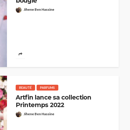
bougie
Jihene Ben Hassine
BEAUTÉ
PARFUMS
Artfin lance sa collection
Printemps 2022
Jihene Ben Hassine