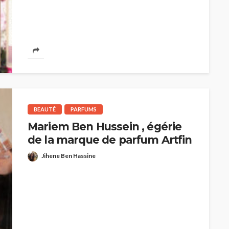
HAUTE COUTURE
re 2025/26 : Une
Dolce & Gabbana à Taor
BEAUTÉ
PARFUMS
chantée au Lac
quand la Sicile devient
Mariem Ben Hussein , égérie
l’Olympe
Jihène Ben Hassine
de la marque de parfum Artfin
Jihene Ben Hassine