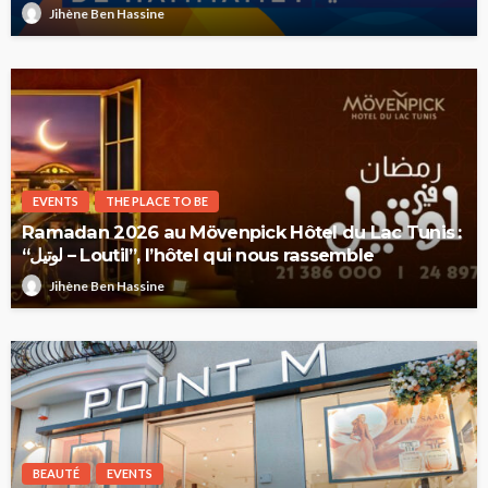
Jihène Ben Hassine
EVENTS
THE PLACE TO BE
Ramadan 2026 au Mövenpick Hôtel du Lac Tunis :
“لوتيل – Loutil”, l’hôtel qui nous rassemble
Jihène Ben Hassine
BEAUTÉ
EVENTS