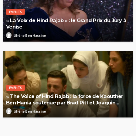
EVENTS
« La Voix de Hind Rajab » : le Grand Prix du Jury à
Venise
Jihène Ben Hassine
EVENTS
« The Voice of Hind Rajab : la force de Kaouther
Ben Hania soutenue par Brad Pitt et Joaquin
Phoenix
Jihène Ben Hassine