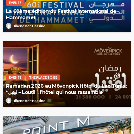
EVENTS
La 60ème édition du Festival International de
Hammamet
Jihène Ben Hassine
EVENTS
THE PLACE TO BE
Ramadan 2026 au Mövenpick Hôtel du Lac Tunis :
“لوتيل – Loutil”, l’hôtel qui nous rassemble
Jihène Ben Hassine