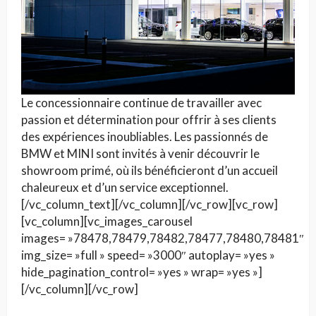
Le concessionnaire continue de travailler avec
passion et détermination pour offrir à ses clients
des expériences inoubliables. Les passionnés de
BMW et MINI sont invités à venir découvrir le
showroom primé, où ils bénéficieront d’un accueil
chaleureux et d’un service exceptionnel.
[/vc_column_text][/vc_column][/vc_row][vc_row]
[vc_column][vc_images_carousel
images= »78478,78479,78482,78477,78480,78481″
img_size= »full » speed= »3000″ autoplay= »yes »
hide_pagination_control= »yes » wrap= »yes »]
[/vc_column][/vc_row]