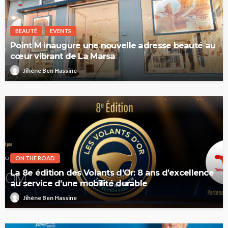
BEAUTÉ
EVENTS
Point M inaugure une nouvelle adresse beauté au
cœur vibrant de La Marsa
Jihène Ben Hassine
ON THE ROAD
La 8e édition des Volants d’Or: 8 ans d’excellence
au service d’une mobilité durable
Jihène Ben Hassine