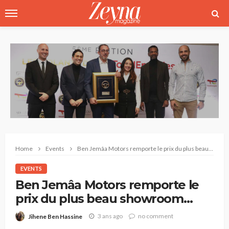
Home
Events
Ben Jemâa Motors remporte le prix du plus beau showroom prémium lors des « Volants d’Or »
EVENTS
Ben Jemâa Motors remporte le
prix du plus beau showroom
prémium lors des « Volants d’Or »
3 ans ago
no comment
Jihene Ben Hassine