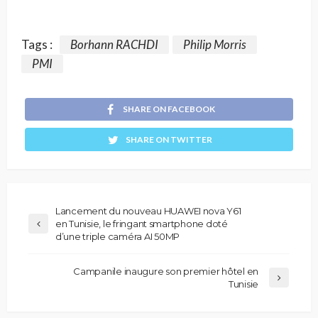
Tags :
Borhann RACHDI
Philip Morris
PMI
SHARE ON FACEBOOK
SHARE ON TWITTER
Lancement du nouveau HUAWEI nova Y61
en Tunisie, le fringant smartphone doté
d’une triple caméra AI 50MP
Campanile inaugure son premier hôtel en
Tunisie