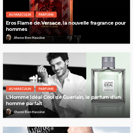
AU MASCULIN
PARFUMS
Eros Flame de Versace, la nouvelle fragrance pour
hommes
Jihene Ben Hassine
AU MASCULIN
PARFUMS
L’Homme Idéal Cool de Guerlain, le parfum d’un
homme parfait
Jihene Ben Hassine