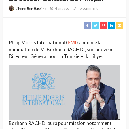
Morris International en Tunisie
4 ans ago
no comment
Jihene Ben Hassine
Philip Morris International (
PMI
) annonce la
nomination de M. Borhann RACHDI, son nouveau
Directeur Général pour la Tunisie et la Libye.
Borhann RACHDI aura pour mission notamment