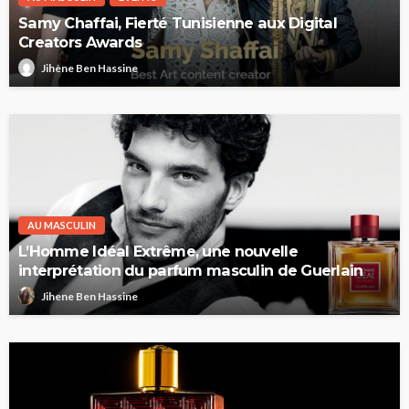
Samy Chaffai, Fierté Tunisienne aux Digital
Creators Awards
Jihène Ben Hassine
AU MASCULIN
L’Homme Idéal Extrême, une nouvelle
interprétation du parfum masculin de Guerlain
Jihene Ben Hassine