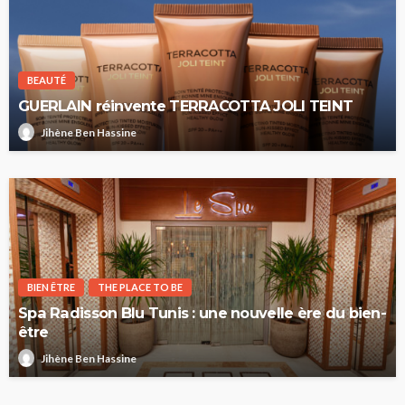
BEAUTÉ
GUERLAIN réinvente TERRACOTTA JOLI TEINT
Jihène Ben Hassine
BIEN ÊTRE
THE PLACE TO BE
Spa Radisson Blu Tunis : une nouvelle ère du bien-
être
Jihène Ben Hassine