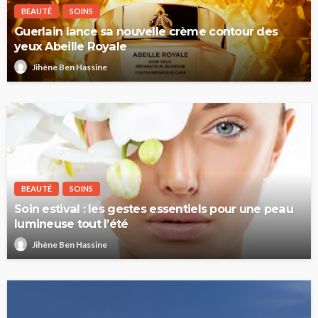
BEAUTÉ
SOINS
Guerlain lance sa nouvelle crème contour des
yeux Abeille Royale
Jihène Ben Hassine
BEAUTÉ
SOINS
Soin estival : les gestes essentiels pour une peau
lumineuse tout l’été
Jihène Ben Hassine