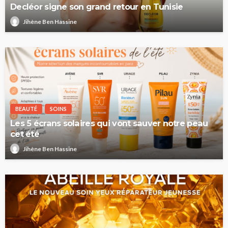
Decléor signe son grand retour en Tunisie
Jihène Ben Hassine
BEAUTÉ
SOINS
Les 5 écrans solaires qui vont sauver notre peau
cet été
Jihène Ben Hassine