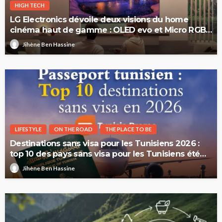
HIGH TECH
LG Electronics dévoile deux visions du home
cinéma haut de gamme : OLED evo et Micro RGB
evo
Jihène Ben Hassine
LIFESTYLE
ON THE ROAD
THE PLACE TO BE
Destinations sans visa pour les Tunisiens 2026 :
top 10 des pays sans visa pour les Tunisiens été
2026
Jihène Ben Hassine