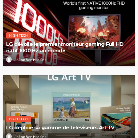
HIGH TECH
LG dévoile le premier moniteur gaming Full HD
natif 1000 Hz au monde
Jihène Ben Hassine
HIGH TECH
LG déploie sa gamme de téléviseurs Art TV
Jihène Ben Hassine