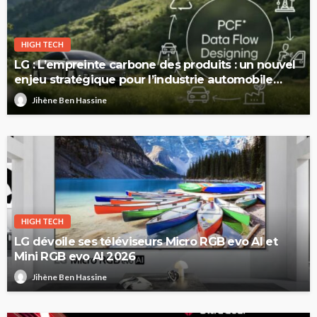
HIGH TECH
LG : L’empreinte carbone des produits : un nouvel
enjeu stratégique pour l’industrie automobile
européenne
Jihène Ben Hassine
HIGH TECH
LG dévoile ses téléviseurs Micro RGB evo AI et
Mini RGB evo AI 2026
Jihène Ben Hassine