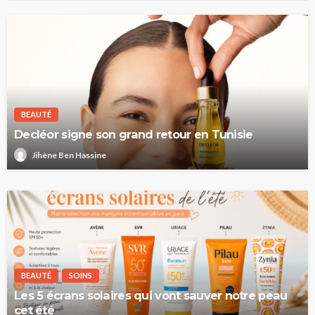
BEAUTÉ
Decléor signe son grand retour en Tunisie
Jihène Ben Hassine
BEAUTÉ
SOINS
Les 5 écrans solaires qui vont sauver notre peau
cet été