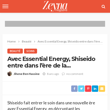
Home
Beauté
Avec Essential Energy, Shiseido entre dans l’ère de la neuroscience
BEAUTÉ
SOINS
Avec Essential Energy, Shiseido
entre dans l’ère de la
neuroscience
8 ans ago
no comment
Jihene Ben Hassine
Shiseido fait entrer le soin dans une nouvelle ère
avec Essential Energy, en décryptant les