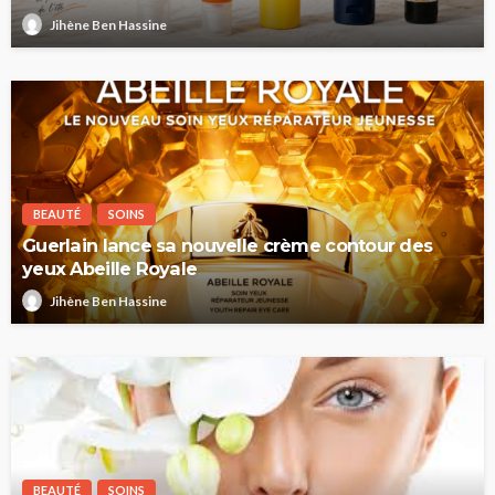
Jihène Ben Hassine
BEAUTÉ
SOINS
Guerlain lance sa nouvelle crème contour des
yeux Abeille Royale
Jihène Ben Hassine
BEAUTÉ
SOINS