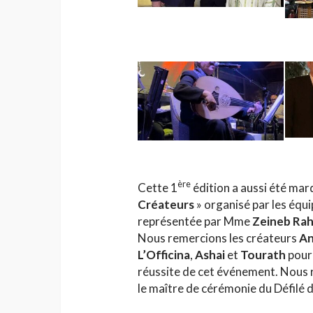
ère
Cette 1
édition a aussi été ma
Créateurs
» organisé par les équ
représentée par Mme
Zeineb Rah
Nous remercions les créateurs
An
L’Officina
,
Ashai
et
Tourath
pour 
réussite de cet événement. Nous 
le maître de cérémonie du Défilé 