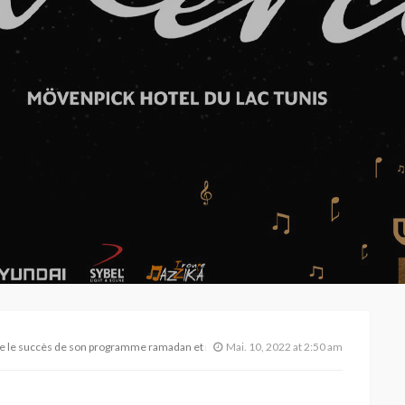
re le succès de son programme ramadan et remercie ses partenaires
Mai. 10, 2022 at 2:50 am