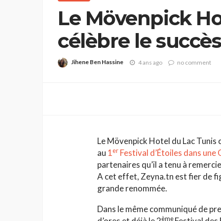
Le Mövenpick Hot
célèbre le succè
programme rama
Jihene Ben Hassine
4 ans ago
no comment
ses partenaires
Le Mövenpick Hotel du Lac Tunis
er
au
1
Festival d’Étoiles dans une 
partenaires qu’il a tenu à remerc
A cet effet, Zeyna.tn est fier de 
grande renommée.
Dans le même communiqué de pres
ème
d’ores et déjà le 2
Festival des 