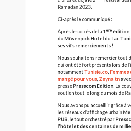
Ramadan 2023.
Ci-après le communiqué :
ère
Après le succès de la
1
édition 
du Mövenpick Hotel du Lac Tuni
ses vifs remerciements
!
HAUTE COUTURE
Nous souhaitons remercier tout d
Chanel Croisière 2025
qui ont été fort présents lors de l
parenthèse enchanté
notamment
Tunisie.co
,
Femmes d
de Côme
Jihène Ben Hassine
mangé pour vous
,
Zeyna.tn
avec 
presse
Presscom Edition
. La co
soutien tout le long du mois de 
Nous avons pu accueillir grâce à 
les réseaux d’affichage urbain
Med
PUB
, le tout orchestré par
Pressc
l’hôtel et des centaines de mill