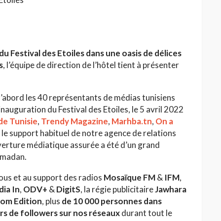
du Festival des Etoiles dans une oasis de délices
s
, l’équipe de direction de l’hôtel tient à présenter
HAUTE COUTURE
’abord les 40 représentants de médias tunisiens
/26 : Une
Dolce & Gabbana à Taormina :
’inauguration du Festival des Etoiles, le 5 avril 2022
e au Lac
quand la Sicile devient
e Tunisie
,
Trendy Magazine
,
Marhba.tn
,
On a
l’Olympe
Jihène Ben Hassine
le support habituel de notre agence de relations
uverture médiatique assurée a été d’un grand
Ramadan.
vous et au support des radios
Mosaïque FM
&
IFM
,
ia In
,
ODV+
&
DigitS
, la régie publicitaire
Jawhara
om Edition
, plus
de 10 000 personnes dans
iers de followers sur nos réseaux
durant tout le