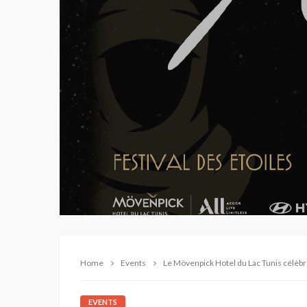
Home
Events
Le Mövenpick Hotel du Lac Tunis célèb
EVENTS