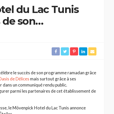
el du Lac Tunis
s de son
dan et remercie
 célèbre le succès de son programme ramadan grâce
Oasis de Délices
mais surtout grâce à ses
ier dans un communiqué rendu public.
figurer parmi les partenaires de cet établissement de
se, le Mövenpick Hotel du Lac Tunis annonce
Étoiles