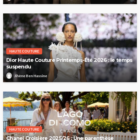
HAUTE COUTURE
Dior Haute Couture Printemps-Été 2026 : le temps
suspendu
Jihène Ben Hassine
HAUTE COUTURE
Chanel Croisière 2025/26 : Une parenthèse