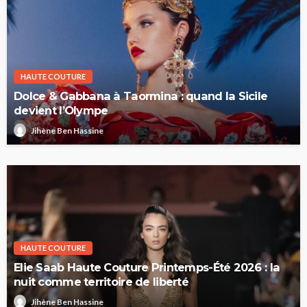
HAUTE COUTURE
Dolce & Gabbana à Taormina : quand la Sicile
devient l’Olympe
Jihène Ben Hassine
HAUTE COUTURE
Elie Saab Haute Couture Printemps-Été 2026 : la
nuit comme territoire de liberté
Jihène Ben Hassine