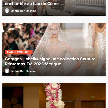
enchantée au Lac de Côme
Jihène Ben Hassine
HAUTE COUTURE
Georges Hobeika signe une collection Couture
Printemps-Été 2025 féerique
Jihène Ben Hassine