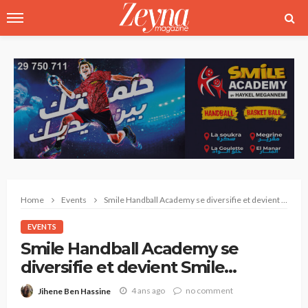
Home
Events
Smile Handball Academy se diversifie et devient Smile Academy
EVENTS
Smile Handball Academy se
diversifie et devient Smile
Academy
4 ans ago
no comment
Jihene Ben Hassine