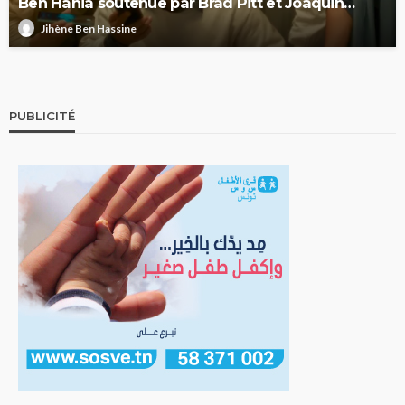
Ben Hania soutenue par Brad Pitt et Joaquin
Phoenix
Jihène Ben Hassine
PUBLICITÉ