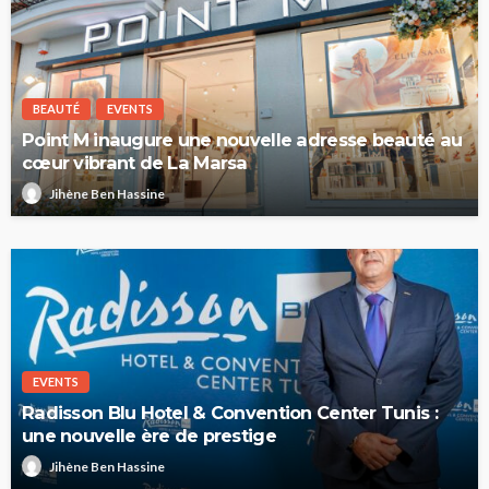
BEAUTÉ
EVENTS
Point M inaugure une nouvelle adresse beauté au
cœur vibrant de La Marsa
Jihène Ben Hassine
EVENTS
Radisson Blu Hotel & Convention Center Tunis :
une nouvelle ère de prestige
Jihène Ben Hassine