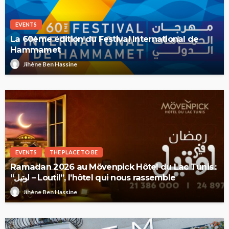
EVENTS
La 60ème édition du Festival International de
Hammamet
Jihène Ben Hassine
EVENTS
THE PLACE TO BE
Ramadan 2026 au Mövenpick Hôtel du Lac Tunis :
“لوتيل – Loutil”, l’hôtel qui nous rassemble
Jihène Ben Hassine