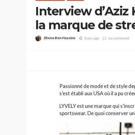
Interview d’Aziz 
la marque de st
Jihene Ben Hassine
8 ans ago
no comment
Passionné de mode et de style depu
s’est établi aux USA où il a pu cr
LYVELY est une marque qui s’inscr
sportswear. De quoi conserver une 