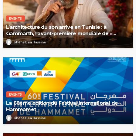
EVENTS
L’architecture du son arrive en Tunisie : à
Gammarth, l’avant-première mondiale de «
Elévation », le nouvel album de DJ Rabor
Jihène Ben Hassine
EVENTS
La 60ème édition du Festival International de
Hammamet
Jihène Ben Hassine