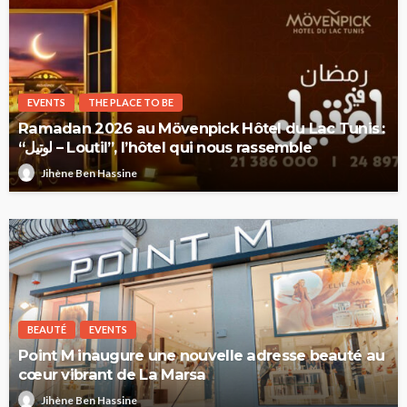
EVENTS
THE PLACE TO BE
Ramadan 2026 au Mövenpick Hôtel du Lac Tunis :
“لوتيل – Loutil”, l’hôtel qui nous rassemble
Jihène Ben Hassine
BEAUTÉ
EVENTS
Point M inaugure une nouvelle adresse beauté au
cœur vibrant de La Marsa
Jihène Ben Hassine